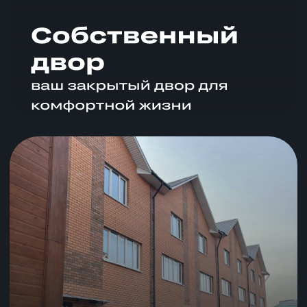
Сауна
Теплый
Закрытый
в доме
гараж
периметр
Большая
Охраняемая
кухня-гостинная
территория