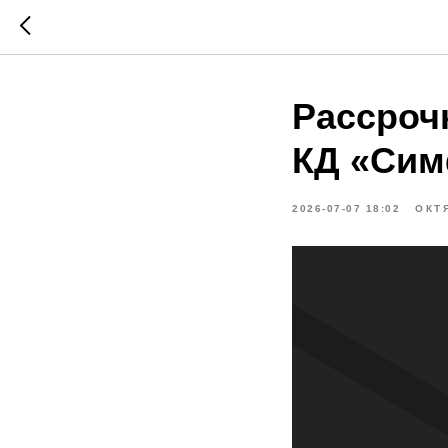
Рассроч
КД «Си
2026-07-07 18:02
ОКТ