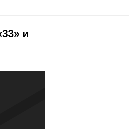
«33» и